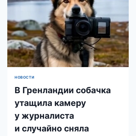
СТРОЯЩИЙСЯ
МЕЖДУ
ДВУМЯ
СТРАНАМИ
США
И
КАНАДЫ
АВТОМОБИЛЬНЫЙ
МОСТ
НОВОСТИ
В Гренландии собачка
утащила камеру
у журналиста
и случайно сняла